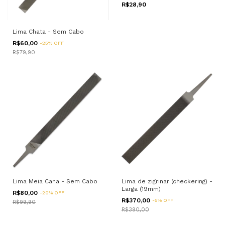
R$28,90
Lima Chata - Sem Cabo
R$60,00
-
25
%
OFF
R$79,90
Lima Meia Cana - Sem Cabo
Lima de zigrinar (checkering) -
Larga (19mm)
R$80,00
-
20
%
OFF
R$370,00
-
5
%
OFF
R$99,90
R$390,00