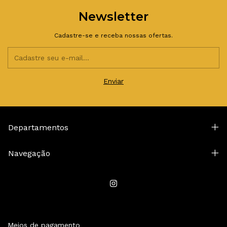
Newsletter
Cadastre-se e receba nossas ofertas.
Departamentos
Navegação
Meios de pagamento